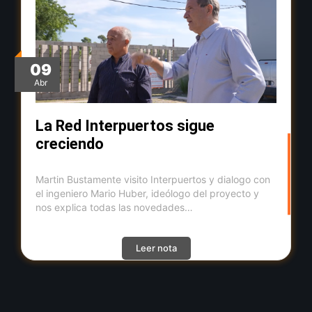
01
Mar
Se inicia el desarrollo de 
centro logístico para la ci
Santo Tomé
ialogo con
oyecto y
Se pone en marcha Interpuertos Distrib
Santo Tomé. Un proyecto de alta conec
orientado a la redistribución de mercad
Leer nota