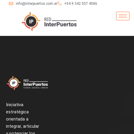
Ir
info@interpuertos.com.ar
+54 9 342 557 4586
al
contenido
Iniciativa
estratégica
orientada a
integrar, articular
y potenciar los